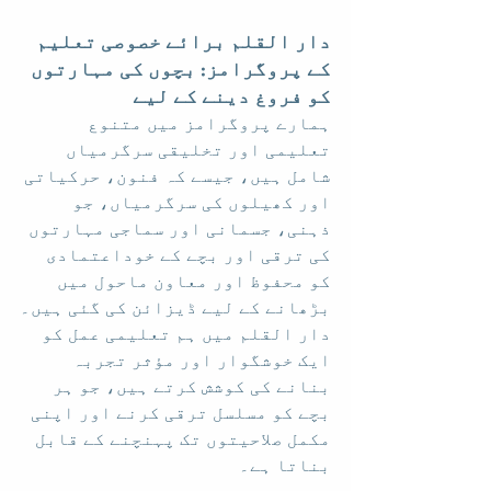
دار القلم برائے خصوصی تعلیم 
کے پروگرامز: بچوں کی مہارتوں 
کو فروغ دینے کے لیے
ہمارے پروگرامز میں متنوع 
تعلیمی اور تخلیقی سرگرمیاں 
شامل ہیں، جیسے کہ فنون، حرکیاتی 
اور کھیلوں کی سرگرمیاں، جو 
ذہنی، جسمانی اور سماجی مہارتوں 
کی ترقی اور بچے کے خوداعتمادی 
کو محفوظ اور معاون ماحول میں 
بڑھانے کے لیے ڈیزائن کی گئی ہیں۔
دار القلم میں ہم تعلیمی عمل کو 
ایک خوشگوار اور مؤثر تجربہ 
بنانے کی کوشش کرتے ہیں، جو ہر 
بچے کو مسلسل ترقی کرنے اور اپنی 
مکمل صلاحیتوں تک پہنچنے کے قابل 
بناتا ہے۔