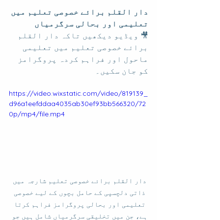
دار القلم برائے خصوصی تعلیم میں 
تعلیمی اور بحالی سرگرمیاں
🎥 ویڈیو دیکھیں تاکہ دار القلم 
برائے خصوصی تعلیم میں تعلیمی 
ماحول اور فراہم کردہ پروگرامز 
کو جان سکیں۔
https://video.wixstatic.com/video/819139_
d96a1eefddaa4035ab30ef93bb566320/72
0p/mp4/file.mp4
دار القلم برائے خصوصی تعلیم شارجہ میں 
ذاتی دلچسپی کے حامل بچوں کے لیے خصوصی 
تعلیمی اور بحالی پروگرامز فراہم کرتا 
ہے، جن میں تخلیقی سرگرمیاں شامل ہیں جو 