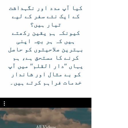
کیا آپ مدد اور نگہداشت
کے ایک نئے سفر کے لیے
تیار ہیں؟
کیونکہ ہم یقین رکھتے
ہیں کہ ہر بچہ اپنی
بہترین صلاحیتوں کو حاصل
کرنے کا مستحق ہے، ہم
یہاں "دار القلم" میں آپ
کو بے مثال اور شاندار
خدمات فراہم کرتے ہیں۔
All Videos