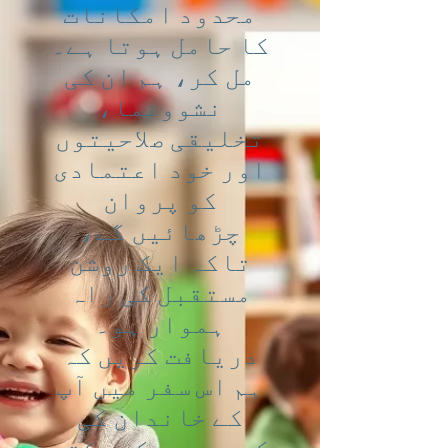
محدود امکانات
کا حامل ہوتا ہے۔
مل کر، ہم ان کی
نشوونما،
تخلیقی صلاحیتوں
اور خود اعتمادی
کو پروان
چڑھائیں گے،
تاکہ ایک روشن
مستقبل کی راہ
ہموار ہو۔
دریافت کریں کہ
ہم اس سفر میں آپ
کے خاندان کی