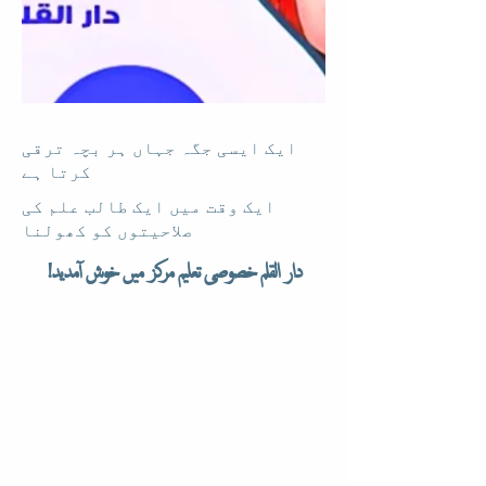
ایک ایسی جگہ جہاں ہر بچہ ترقی
کرتا ہے
ایک وقت میں ایک طالب علم کی
صلاحیتوں کو کھولنا
دار القلم خصوصی تعلیم مرکز میں خوش آمدید!