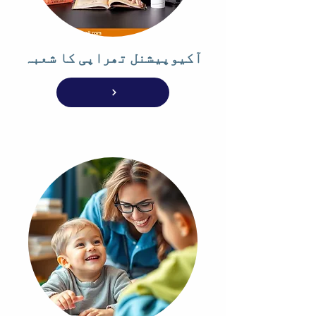
آکیوپیشنل تھراپی کا شعبہ