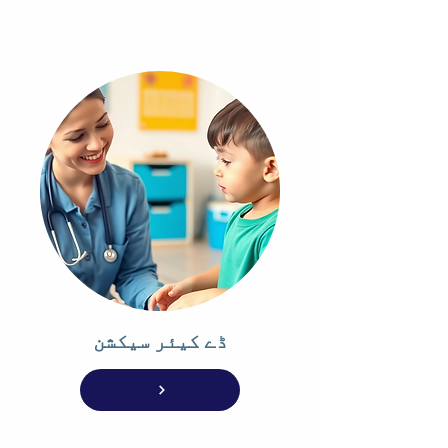
ڈے کیئر سیکشن