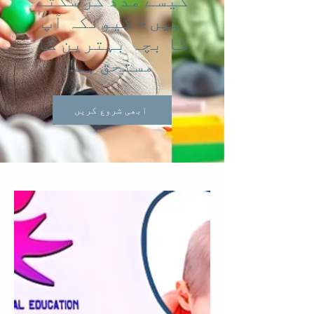
کیسے مدد کر سکتے
ہیں – کیونکہ آپ
کا بچہ بہترین کا
مستحق ہے!
ابھی شروع کریں