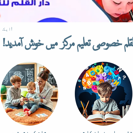
کرنا،
ایک ایسی جگہ جہاں ہر بچہ ترقی کرے!
القلم خصوصی تعلیم مرکز میں خوش آمدید!
تقریر اور زبان کا شعبہ
شام کی نشستیں