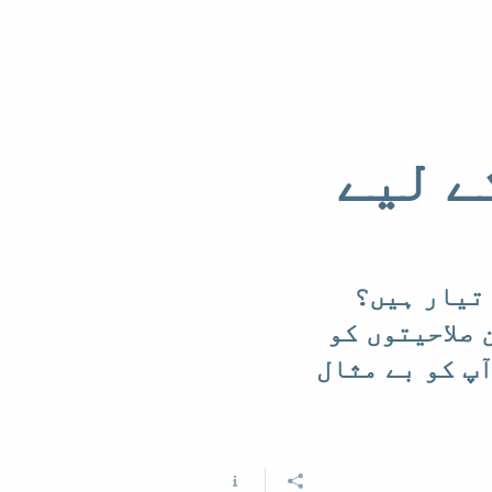
ے لیے
 تیار ہیں؟
 صلاحیتوں کو
پ کو بے مثال