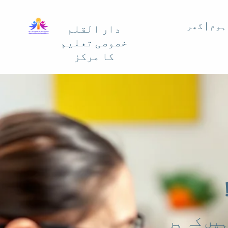
ہوم | گھر
دار القلم
خصوصی تعلیم
کا مرکز
!
یں کہ ہر