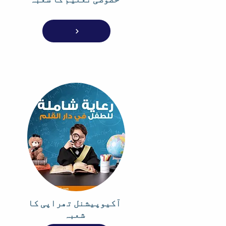
آکیوپیشنل تھراپی کا
شعبہ