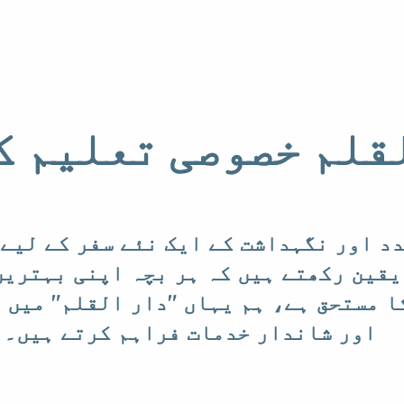
قلم خصوصی تعلیم ک
دد اور نگہداشت کے ایک نئے سفر کے لیے
یقین رکھتے ہیں کہ ہر بچہ اپنی بہترین
ا مستحق ہے، ہم یہاں "دار القلم" میں آ
اور شاندار خدمات فراہم کرتے ہیں۔