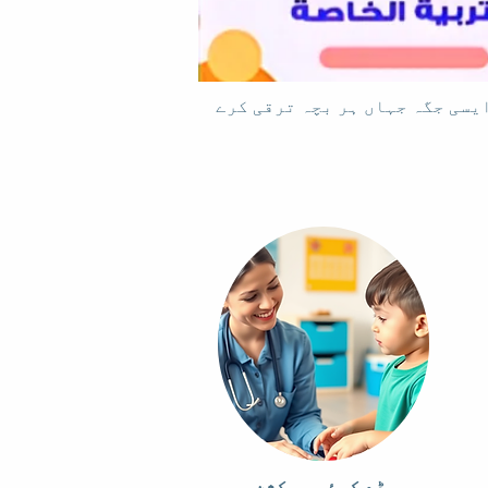
ڈے کیئر سیکشن