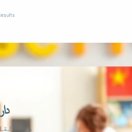
esults
دار
دار القلم