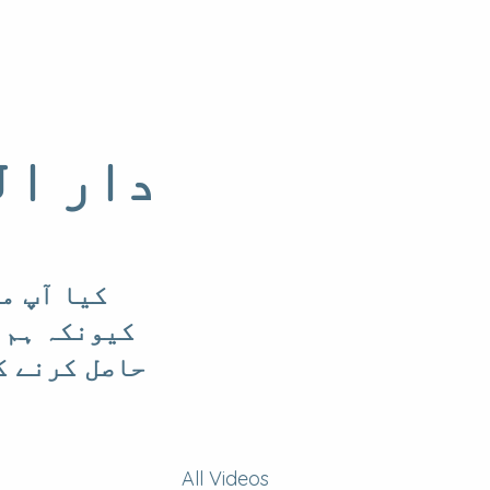
دار ال
کیا آپ م
کیونکہ ہم 
حاصل کرنے ک
All Videos