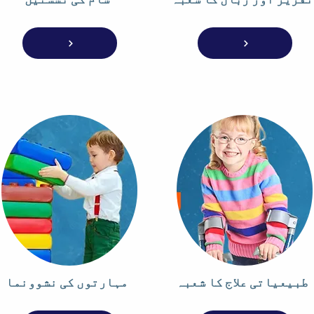
طبیعیاتی علاج کا شعبہ
مہارتوں کی نشوونما